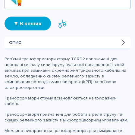
- положення трансформаторів в просторі - будь-яке.
В кошик
ОПИС
Роз`ємні трансформатори струму TCRD2 призначені для
передачі сигналу сили струму нульової послідовності, який
виникає при замиканні окремих жил трифазного кабелю на
землю, обладнанню систем релейного захисту в
комплектних розподільчих пристроях (КРП) на об’єктах
електроенергетики.
Трансформатори струму встановлюються на трифазний
кабель.
Трансформатори призначені для роботи з реле струму і в
схемах релейного захисту з мікропроцесорним управлінням.
Можливо використання трансформаторів для вимірювання