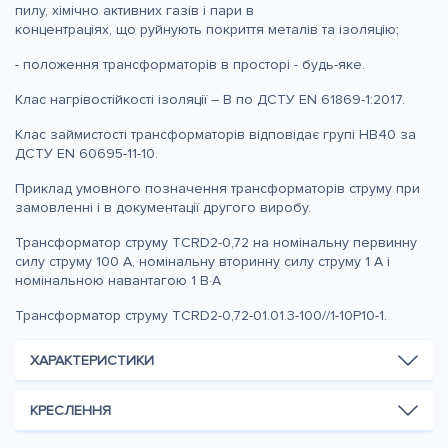
пилу, хімічно активних газів і пари в
концентраціях, що руйнують покриття металів та ізоляцію;
- положення трансформаторів в просторі - будь-яке.
Клас нагрівостійкості ізоляції – В по ДСТУ EN 61869-1:2017.
Клас займистості трансформаторів відповідає групі НВ40 за
ДСТУ EN 60695-11-10.
Приклад умовного позначення трансформаторів струму при
замовленні і в документації другого виробу.
Трансформатор струму TCRD2-0,72 на номінальну первинну
силу струму 100 А, номінальну вторинну силу струму 1 А і
номінальною навантагою 1 В·А
Трансформатор струму TCRD2-0,72-01.01.3-100//1-10P10-1.
ХАРАКТЕРИСТИКИ
КРЕСЛЕННЯ