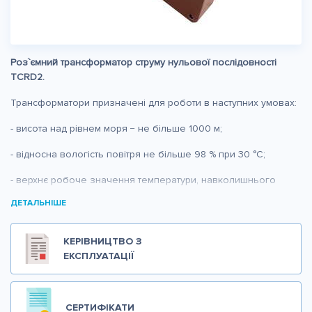
Роз`ємний трансформатор струму нульової послідовності
TCRD2.
Трансформатори призначені для роботи в наступних умовах:
- висота над рівнем моря − не більше 1000 м;
- відносна вологість повітря не більше 98 % при 30 °С;
- верхнє робоче значення температури, навколишнього
повітря − плюс 50 °С;
ДЕТАЛЬНІШЕ
- нижнє робоче значення температури навколишнього
повітря − мінус 45 °С;
КЕРІВНИЦТВО З
ЕКСПЛУАТАЦІЇ
- навколишнє середовище - вибухобезпечне, яке не містить
пилу, хімічно активних газів і пари в
концентраціях, що руйнують покриття металів та ізоляцію;
СЕРТИФІКАТИ