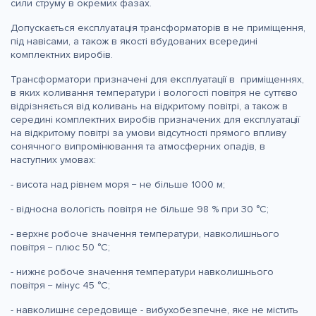
сили струму в окремих фазах.
Допускається експлуатація трансформаторів в не приміщення,
під навісами, а також в якості вбудованих всередині
комплектних виробів.
Трансформатор
и
призначені для експлуатації в приміщеннях,
в яких коливання температури і вологості повітря не суттєво
відрізняється від коливань на відкритому повітрі, а також в
середині комплектних виробів призначених для експлуатації
на відкритому повітрі за умови відсутності прямого впливу
сонячного випромінювання та атмосферних опадів, в
наступних умовах:
- висота над рівнем моря − не більше 1000 м;
- відносна вологість повітря не більше 98 % при 30 °С;
- верхнє робоче значення температури, навколишнього
повітря − плюс 50 °С;
- нижнє робоче значення температури навколишнього
повітря − мінус 45 °С;
- навколишнє середовище - вибухобезпечне, яке не містить